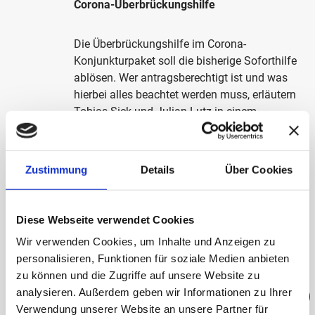
Corona-Überbrückungshilfe
Die Überbrückungshilfe im Corona-
Konjunkturpaket soll die bisherige Soforthilfe
ablösen. Wer antragsberechtigt ist und was
hierbei alles beachtet werden muss, erläutern
Tobias Sick und Julian Lutz in einem
ausführlichen Interview der WirtschaftsWoche.
Zustimmung
Details
Über Cookies
ZUM ARTIKEL DER WIRTSCHAFTSWOCHE
Diese Webseite verwendet Cookies
Wir verwenden Cookies, um Inhalte und Anzeigen zu
personalisieren, Funktionen für soziale Medien anbieten
JUNE 2020
zu können und die Zugriffe auf unsere Website zu
HWS AUCH 2020 ALS TOP
analysieren. Außerdem geben wir Informationen zu Ihrer
Verwendung unserer Website an unsere Partner für