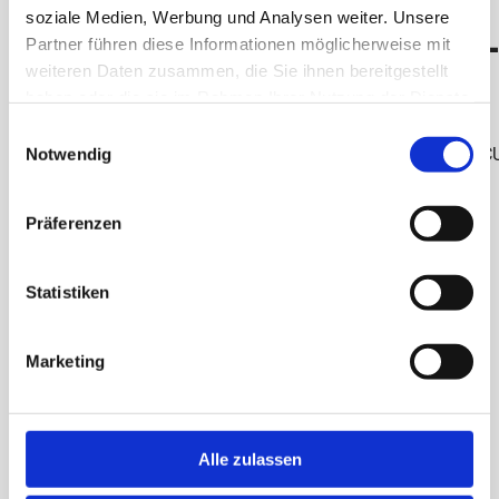
STEUERBERATUNGSKANZL
soziale Medien, Werbung und Analysen weiter. Unsere
Partner führen diese Informationen möglicherweise mit
AUSGEZEICHNET
weiteren Daten zusammen, die Sie ihnen bereitgestellt
haben oder die sie im Rahmen Ihrer Nutzung der Dienste
gesammelt haben.
Einwilligungsauswahl
Wir freuen uns sehr über eine weitere Auszeichnung von FOC
Notwendig
MONEY.
Präferenzen
READ MORE
Statistiken
Marketing
APRIL 2020
FOCUS-SPEZIAL
Alle zulassen