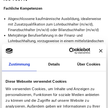
Fachliche Kompetenzen
Abgeschlossene kaufmännische Ausbildung, idealerweise
mit Zusatzqualifikation zum Lohnbuchhalter (m/w/d),
Finanzbuchhalter (m/w/d) oder Bilanzbuchhalter (m/w/d)
Mehrjährige Berufserfahrung in der Finanz- und
Lohnbuchhaltung, vorzugsweise in einem mittelständischen
Unternehmen oder einer Kanzlei
Sehr gute Kenntnisse im Steuer- und
Sozialversicherungsrecht sowie im Handelsrecht (HGB)
Erfahrung in der Lohn- und Gehaltsabrechnung mit DATEV
Zustimmung
Details
Über Cookies
Sicherer Umgang mit DATEV und MS Office, insbesondere
Excel
Diese Webseite verwendet Cookies
Persönliche Kompetenzen
Wir verwenden Cookies, um Inhalte und Anzeigen zu
personalisieren, Funktionen für soziale Medien anbieten
Hohe Zahlenaffinität und analytisches Denkvermögen
zu können und die Zugriffe auf unsere Website zu
Strukturierte, eigenständige und sorgfältige Arbeitsweise
analysieren. Außerdem geben wir Informationen zu Ihrer