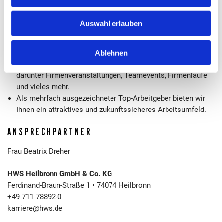
Weiterbildungsangebote.
Profitieren Sie von umfangreichen Sozialleistungen, wie
Auswahl erlauben
betrieblicher Altersvorsorge, Dienstradleasing,
ergonomischen Arbeitsplätzen und einem breiten
betrieblichen Gesundheitsmanagement.
Ablehnen
Zusätzlich bieten wir vielfältige außerberufliche Aktivitäten,
darunter Firmenveranstaltungen, Teamevents, Firmenläufe
und vieles mehr.
Als mehrfach ausgezeichneter Top-Arbeitgeber bieten wir
Ihnen ein attraktives und zukunftssicheres Arbeitsumfeld.
ANSPRECHPARTNER
Frau Beatrix Dreher
HWS Heilbronn GmbH & Co. KG
Ferdinand-Braun-Straße 1 • 74074 Heilbronn
+49 711 78892-0
karriere@hws.de