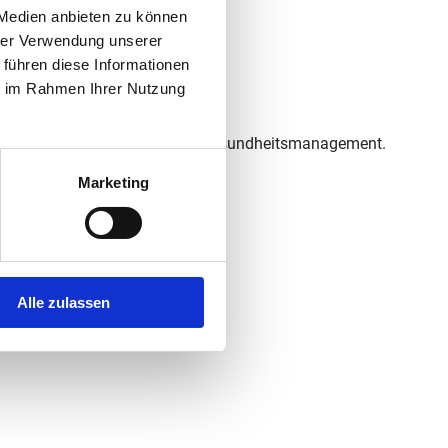
 Medien anbieten zu können
ermöglicht wird.
hrer Verwendung unserer
KOPIEREN
 führen diese Informationen
ie im Rahmen Ihrer Nutzung
ützen.
ein umfangreiches betriebliches Gesundheitsmanagement.
fen und vieles mehr.
Marketing
ellenter Arbeitgeber 2024).
Alle zulassen