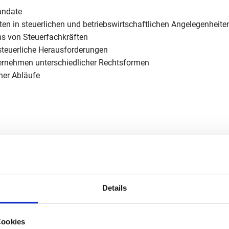
andate
 in steuerlichen und betriebswirtschaftlichen Angelegenheite
ms von Steuerfachkräften
steuerliche Herausforderungen
ternehmen unterschiedlicher Rechtsformen
ner Abläufe
en
ernehmerisches Denken
Details
t, Engagement, Vertrauenswürdigkeit, Diskretion und Teamgeist
Cookies