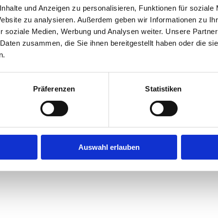
nhalte und Anzeigen zu personalisieren, Funktionen für soziale
urch eine individuelle Gestaltung des Berufs- und Privatlebens 
Website zu analysieren. Außerdem geben wir Informationen zu I
 Tätigkeit, in der Sie über sich hinauswachsen können.
r soziale Medien, Werbung und Analysen weiter. Unsere Partner
Arbeit durch leistungsbezogene Prämien anerkannt wird.
 Daten zusammen, die Sie ihnen bereitgestellt haben oder die s
beitsalltag aktiv mitgestalten können.
n.
terbildungsmaßnahmen, um Ihre berufliche Entwicklung zu unterst
en, darunter betriebliche Altersvorsorge, Dienstradleasing und 
Firmenveranstaltungen, Teamevents, die Teilnahme an Firmenläu
Präferenzen
Statistiken
e Auszeichnungen zu den Top-Arbeitgebern zu gehören (z. B. Exz
Auswahl erlauben