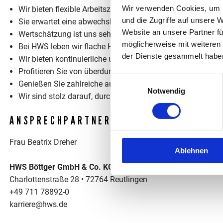
Wir verwenden Cookies, um I
Wir bieten flexible Arbeitszeitmodelle und Homeoffice, wod
und die Zugriffe auf unsere 
Sie erwartet eine abwechslungsreiche und herausfordernde
Website an unsere Partner fü
Wertschätzung ist uns sehr wichtig, weshalb erfolgreiche 
möglicherweise mit weiteren
Bei HWS leben wir flache Hierarchien, in denen Sie Ihren Ar
der Dienste gesammelt habe
Wir bieten kontinuierliche und individuelle Fort- und Wei
Profitieren Sie von überdurchschnittlichen Sozialleistung
Einwilligungsauswahl
Genießen Sie zahlreiche außerbetriebliche Angebote, wie 
Notwendig
Wir sind stolz darauf, durch unsere Leistungen und mehrer
ANSPRECHPARTNER
Frau Beatrix Dreher
Ablehnen
HWS Böttger GmbH & Co. KG
Charlottenstraße 28 • 72764 Reutlingen
+49 711 78892-0
karriere@hws.de