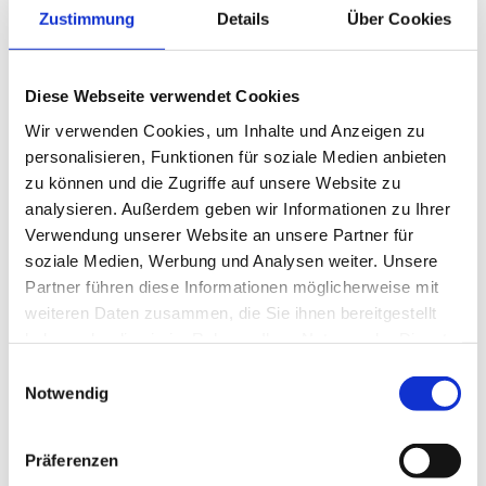
Zustimmung
Details
Über Cookies
Diese Webseite verwendet Cookies
Erhältlich bei
*
Wir verwenden Cookies, um Inhalte und Anzeigen zu
personalisieren, Funktionen für soziale Medien anbieten
zu können und die Zugriffe auf unsere Website zu
analysieren. Außerdem geben wir Informationen zu Ihrer
Verwendung unserer Website an unsere Partner für
Erwartetes Gehalt
soziale Medien, Werbung und Analysen weiter. Unsere
Partner führen diese Informationen möglicherweise mit
weiteren Daten zusammen, die Sie ihnen bereitgestellt
haben oder die sie im Rahmen Ihrer Nutzung der Dienste
gesammelt haben.
Einwilligungsauswahl
Dokumente
Notwendig
Bitte laden Sie Ihren Lebenslauf, aktuelle Zeugnisse und ein
kurzes Anschreiben hoch (insgesamt max. 20 MB).
Präferenzen