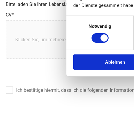
Bitte laden Sie Ihren Lebenslauf, aktuelle Zeugnisse und ei
der Dienste gesammelt habe
CV
*
Einwilligungsauswahl
Notwendig
Klicken Sie, um mehrere Dateien auszuwählen, oder ver
Ablehnen
Ich bestätige hiermit, dass ich die folgenden Informat