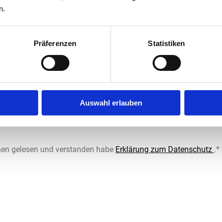
n kurzes Anschreiben hoch (insgesamt max. 20 MB).
n.
Andere
Präferenzen
Statistiken
wenden Sie Drag-and-Drop
Klicken Sie, um mehrere
Auswahl erlauben
ionen gelesen und verstanden habe
Erklärung zum Datenschutz
.
*