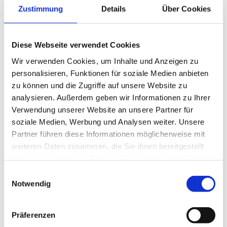
Zustimmung
Details
Über Cookies
Diese Webseite verwendet Cookies
Erhältlich bei
*
Wir verwenden Cookies, um Inhalte und Anzeigen zu
personalisieren, Funktionen für soziale Medien anbieten
zu können und die Zugriffe auf unsere Website zu
analysieren. Außerdem geben wir Informationen zu Ihrer
Verwendung unserer Website an unsere Partner für
Erwartetes Gehalt
soziale Medien, Werbung und Analysen weiter. Unsere
Partner führen diese Informationen möglicherweise mit
weiteren Daten zusammen, die Sie ihnen bereitgestellt
haben oder die sie im Rahmen Ihrer Nutzung der Dienste
gesammelt haben.
Einwilligungsauswahl
Dokumente
Notwendig
Bitte laden Sie Ihren Lebenslauf, aktuelle Zeugnisse und ein
kurzes Anschreiben hoch (insgesamt max. 20 MB).
Präferenzen