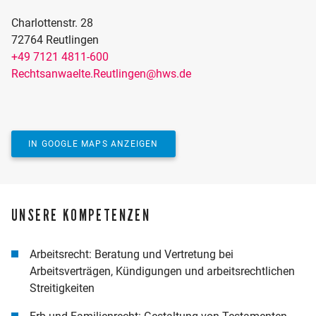
Charlottenstr. 28
72764 Reutlingen
+49 7121 4811-600
KARTE AKTIVIEREN
Rechtsanwaelte.Reutlingen@hws.de
Möchten Sie unseren Standort auf der Karte sehen?
Dafür verwenden wir Google Maps, was Marketing-
Cookies erfordert.
JA, KARTE ANZEIGEN
IN GOOGLE MAPS ANZEIGEN
UNSERE KOMPETENZEN
Arbeitsrecht: Beratung und Vertretung bei
Arbeitsverträgen, Kündigungen und arbeitsrechtlichen
Streitigkeiten