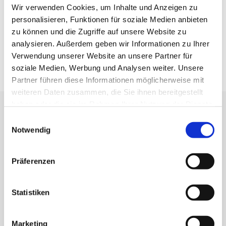
Wir verwenden Cookies, um Inhalte und Anzeigen zu
NACHFOLGEBERATUNG & TESTAMENTVOLLSTRECKUNG
personalisieren, Funktionen für soziale Medien anbieten
zu können und die Zugriffe auf unsere Website zu
UNTERNEHMENSBEWERTUNG
analysieren. Außerdem geben wir Informationen zu Ihrer
Verwendung unserer Website an unsere Partner für
soziale Medien, Werbung und Analysen weiter. Unsere
Partner führen diese Informationen möglicherweise mit
weiteren Daten zusammen, die Sie ihnen bereitgestellt
haben oder die sie im Rahmen Ihrer Nutzung der Dienste
DIE MANDANTEN IM FOKUS
gesammelt haben.
Einwilligungsauswahl
Notwendig
Verstehen, Kümmern, Begeistern – dafür stehen wir
Präferenzen
CLAUDIA SCHERZINGER
Statistiken
+49 7121 4811-600
Marketing