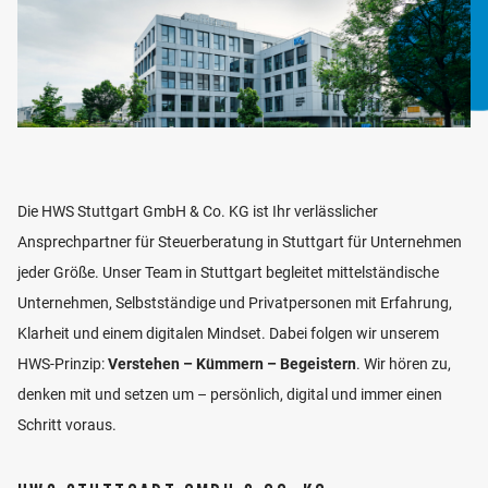
und Konzernabschlüssen nach HGB und IFRS,
Unternehmenstransaktionen sowie die Gründung und
Betreuung von Niederlassungen ausländischer
Gesellschaften in Deutschland.
Ingo Haug ist Mitglied der Prüfungskommission für
Wirtschaftsprüfer und Prüfer für Qualitätskontrolle
nach § 57 a Abs. 3 WPO bei der Wirtschafts­
Die HWS Stuttgart GmbH & Co. KG ist Ihr verlässlicher
prüferkammer. Weiterhin ist Ingo Haug
Ansprechpartner für Steuerberatung in Stuttgart für Unternehmen
Lehrbeauftragter für Auditing extern –
jeder Größe. Unser Team in Stuttgart begleitet mittelständische
Wirtschaftsprüfung an der Fachhochschule Reutlingen
Unternehmen, Selbstständige und Privatpersonen mit Erfahrung,
– European School of Business (ESB).
Klarheit und einem digitalen Mindset. Dabei folgen wir unserem
HWS-Prinzip:
Verstehen – Kümmern – Begeistern
. Wir hören zu,
LEBENSLAUF
denken mit und setzen um – persönlich, digital und immer einen
Schritt voraus.
1988 - 1990
Ausbildung zum
STANDORT
Versicherungskaufmann
1990 - 1995
Studium an der Universität Tübingen,