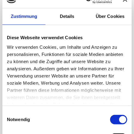
Steuerrecht
+49 711 78892 0
Zustimmung
Details
Über Cookies
E-Mail schreiben
Diese Webseite verwendet Cookies
ZUM PROFIL
Wir verwenden Cookies, um Inhalte und Anzeigen zu
MICHAEL LACHER
personalisieren, Funktionen für soziale Medien anbieten
zu können und die Zugriffe auf unsere Website zu
Wirtschaftsprüfer /
analysieren. Außerdem geben wir Informationen zu Ihrer
Steuerberater
Verwendung unserer Website an unsere Partner für
soziale Medien, Werbung und Analysen weiter. Unsere
+49 711 78892 0
Partner führen diese Informationen möglicherweise mit
E-Mail schreiben
weiteren Daten zusammen, die Sie ihnen bereitgestellt
haben oder die sie im Rahmen Ihrer Nutzung der Dienste
gesammelt haben.
ZUM PROFIL
Einwilligungsauswahl
Notwendig
BENJAMIN OTT