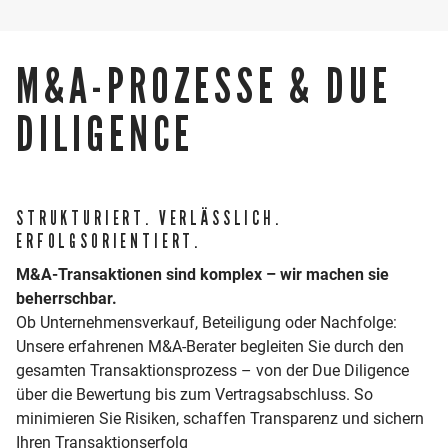
die Bereiche M&A-Prozesse & Due Diligence sowie
Unternehmensbewertungen.
M&A-PROZESSE & DUE
Als Mitinitiator von HWS Intelligence, der KI-Tochter
DILIGENCE
der HWS-Gruppe, treibt er insbesondere den
praxisnahen Einsatz Künstlicher Intelligenz im Finanz-
und Rechnungswesen voran.
STRUKTURIERT. VERLÄSSLICH.
LEBENSLAUF
ERFOLGSORIENTIERT.
M&A-Transaktionen sind komplex – wir machen sie
2009 - 2012
Studium an der Dualen Hochschule
STANDORT
Baden-Württemberg zum Bachelor
beherrschbar.
of Arts (B.A.) (Steuern- und
Ob Unternehmensverkauf, Beteiligung oder Nachfolge:
Prüfungswesen)
ZUM STANDORT
Unsere erfahrenen M&A-Berater begleiten Sie durch den
2012 - 2017
Tätigkeit als Steuerberatungs- und
gesamten Transaktionsprozess – von der Due Diligence
Wirtschaftsprüfungs-Assistent
über die Bewertung bis zum Vertragsabschluss. So
2017
Bestellung zum Steuerberater
minimieren Sie Risiken, schaffen Transparenz und sichern
2019
Bestellung zum Wirtschaftsprüfer
Ihren Transaktionserfolg
seit 2019
Partner