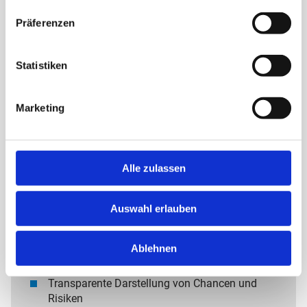
Präferenzen
Vorab definierte Kostenstruktur nach Umfang,
Komplexität und Transaktionsvolumen
Statistiken
UNSERE KERNPRODUKTE:
Marketing
Alle zulassen
FINANCIAL
DUE DILIGENCE REPORT
Auswahl erlauben
Detailanalyse der Vermögens-, Finanz- und
Ablehnen
Ertragslage
Transparente Darstellung von Chancen und
Risiken