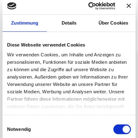
strategischen Käufern
Branchenübergreifendes Know-how
Zustimmung
Details
Über Cookies
Strenge Vertraulichkeit & effizientes
Prozessmanagement
Diese Webseite verwendet Cookies
Wir verwenden Cookies, um Inhalte und Anzeigen zu
personalisieren, Funktionen für soziale Medien anbieten
zu können und die Zugriffe auf unsere Website zu
analysieren. Außerdem geben wir Informationen zu Ihrer
VERGÜTUNG & PRODUKTE
Verwendung unserer Website an unsere Partner für
soziale Medien, Werbung und Analysen weiter. Unsere
Partner führen diese Informationen möglicherweise mit
Wir bieten eine transparente und verlässliche Vergütung,
weiteren Daten zusammen, die Sie ihnen bereitgestellt
abgestimmt auf Ihr Projekt:
haben oder die sie im Rahmen Ihrer Nutzung der Dienste
gesammelt haben.
Einwilligungsauswahl
Stunden- oder Tagessätze
Notwendig
Pauschalhonorare bei klar definierten Projekten