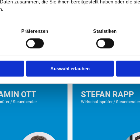
 Daten zusammen, die Sie ihnen bereitgestellt haben oder die s
n.
Präferenzen
Statistiken
HR
MEHR
Auswahl erlauben
AMIN OTT
STEFAN RAPP
rüfer / Steuerberater
Wirtschaftsprüfer / Steuerberate