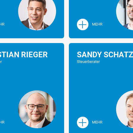
HR
MEHR
STIAN RIEGER
SANDY SCHAT
er
Steuerberater
HR
MEHR