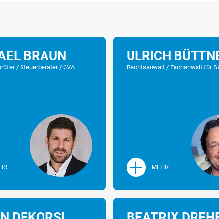
AEL BRAUN
ULRICH BÜTTN
rüfer / Steuerberater / CVA
Rechtsanwalt / Fachanwalt für S
HR
MEHR
AN DEKORSI
BEATRIX DREH