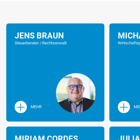
JENS BRAUN
MICH
Steuerberater / Rechtsanwalt
Wirtschaftsp
MEHR
ME
MIRIAM CORDES
JULI