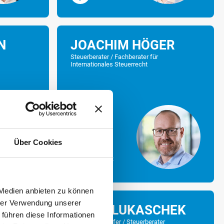
N
JOACHIM HÖGER
Steuerberater / Fachberater für
Internationales Steuerrecht
Über Cookies
MEHR
 Medien anbieten zu können
hrer Verwendung unserer
HEIKO LUKASCHEK
KOPIEREN
 führen diese Informationen
r
Wirtschaftsprüfer / Steuerberater