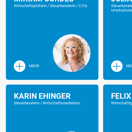
Wirtschaftsprüferin / Steuerberaterin / C.P.A.
Steuerberate
Umstrukturi
MEHR
ME
+49 7071 9732 0
jens.braun@hws.de
KARIN EHINGER
FELIX
Steuerberaterin / Wirtschaftsmediatorin
Wirtschaftsp
Schwerpunkte der Tätigkeit von 
steuerrechtliche Beratung von U
Rechtsformen und Privatpersonen
Jahresabschlüssen.