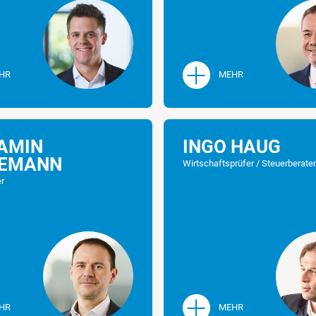
2011
Bestellung z
Beratungstätigkeit sind die
 und die
seit 2021
Partner
ungsberatung.
HR
MEHR
AMIN
INGO HAUG
EMANN
Wirtschaftsprüfer / Steuerberate
er
HR
MEHR