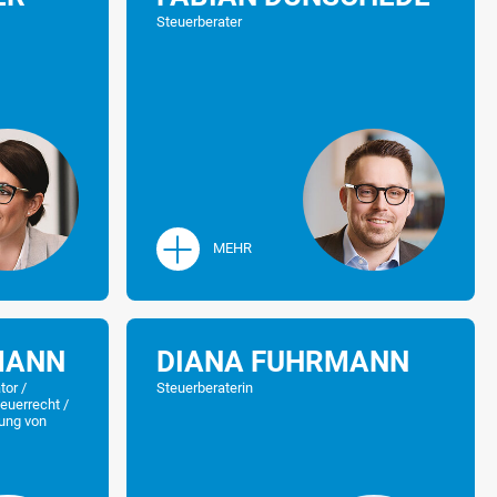
Steuerberater
MEHR
MANN
DIANA FUHRMANN
tor /
Steuerberaterin
teuerrecht /
Rechtswissenschaften,
rung von
Wilhelms-Universität-Münster
s Rechtsanwalt