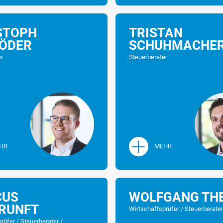
STOPH
TRISTAN
ÖDER
SCHUHMACHE
er
Steuerberater
HR
MEHR
CUS
WOLFGANG THE
RUNFT
Wirtschaftsprüfer / Steuerberate
rüfer / Steuerberater /