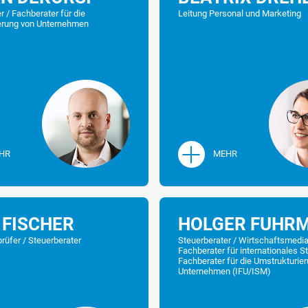
r / Fachberater für die
Leitung Personal und Marketing
erung von Unternehmen
HR
MEHR
 FISCHER
HOLGER FUHR
LEBENSLAUF
rüfer / Steuerberater
Steuerberater / Wirtschaftsmedia
Jens Braun sind die
Fachberater für internationales S
1998-2003
Studium der 
Fachberater für die Umstrukturie
nternehmen verschiedener
STANDORT
Unternehmen (IFU/ISM)
Westfälische 
 sowie die Erstellung von
2006
Zulassung al
ZUM STANDORT