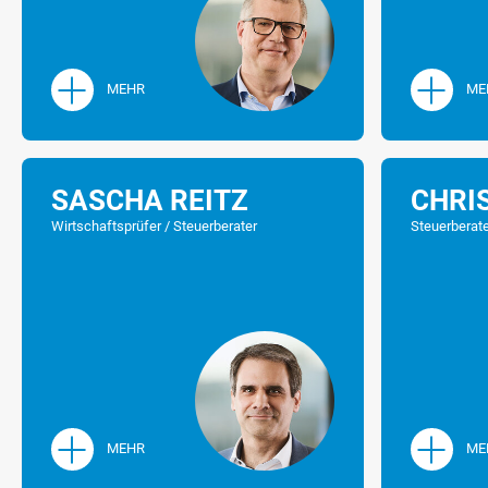
MEHR
ME
SASCHA REITZ
CHRI
Wirtschaftsprüfer / Steuerberater
Steuerberat
MEHR
ME