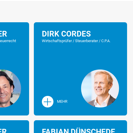
ER
DIRK CORDES
teuerrecht
Wirtschaftsprüfer / Steuerberater / C.P.A.
MEHR
ER
FABIAN DÜNSCHEDE