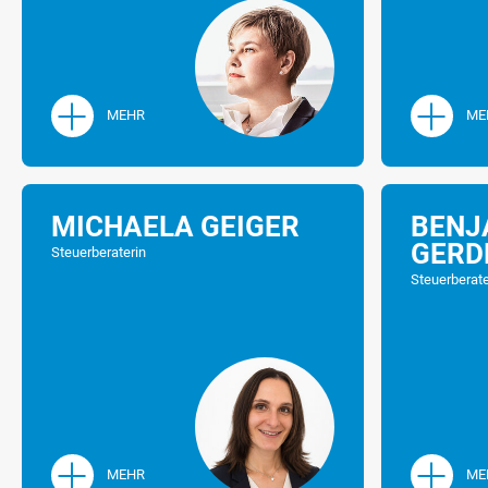
Schwerpunkte seiner rechtlichen 
erbrechtliche Nachfolgeberatung
gesellschaftsrechtliche Gestalt
MEHR
ME
MICHAELA GEIGER
BENJ
GERD
Steuerberaterin
Steuerberat
MEHR
ME