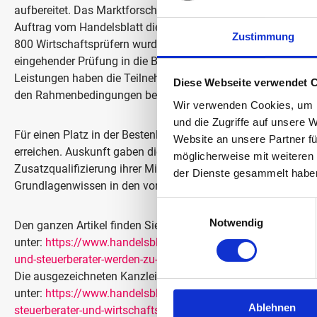
aufbereitet. Das Marktforschungsunternehmen S.W.I Finance
Auftrag vom Handelsblatt die Top Kanzleien 2020. Von über 
Zustimmung
800 Wirtschaftsprüfern wurden 609 Steuerberater und 106 W
eingehender Prüfung in die Bestenliste aufgenommen. Nebe
Leistungen haben die Teilnehmer auch Fragen zu generellen 
Diese Webseite verwendet 
den Rahmenbedingungen beantwortet.
Wir verwenden Cookies, um I
und die Zugriffe auf unsere 
Für einen Platz in der Bestenliste galt es, mindestens 70 Pr
Website an unsere Partner fü
erreichen. Auskunft gaben die Unternehmen etwa über den Ei
möglicherweise mit weiteren
Zusatzqualifizierung ihrer Mitarbeiter, über allgemeine Ferti
der Dienste gesammelt habe
Grundlagenwissen in den von ihnen genannten Sachgebiete
Einwilligungsauswahl
Notwendig
Den ganzen Artikel finden Sie
unter:
https://www.handelsblatt.com/unternehmen/dienstleist
und-steuerberater-werden-zu-lotsen-in-corona-zeiten/257002
Die ausgezeichneten Kanzleien finden Sie
unter:
https://www.handelsblatt.com/unternehmen/dienstleis
Ablehnen
steuerberater-und-wirtschaftspruefer-2020/25699504.html