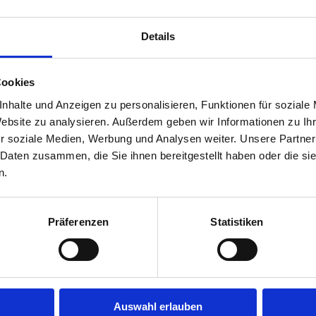
 Deutschland ermittelte im
4.100 Steuerberatern und über
Details
irtschaftsprüfer nach
n Fragebögen über eigene
Trends in ihrem Berufsfeld und
Cookies
nhalte und Anzeigen zu personalisieren, Funktionen für soziale
Website zu analysieren. Außerdem geben wir Informationen zu I
ozent der Höchstpunktzahl zu
r soziale Medien, Werbung und Analysen weiter. Unsere Partner
nsatz bei der Weiterbildung und
 Daten zusammen, die Sie ihnen bereitgestellt haben oder die s
gkeiten sowie über das
n.
n und Branchen.
Präferenzen
Statistiken
er/studie-wirtschaftspruefer-
58.html
ter/studie-deutschlands-beste-
Auswahl erlauben