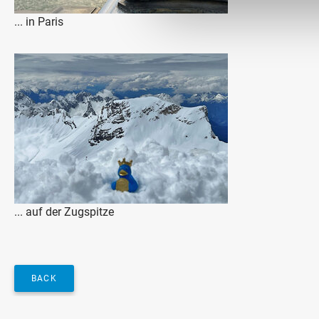
... in Paris
... auf der Zugspitze
BACK