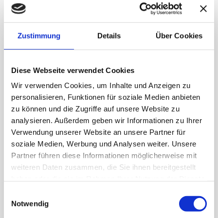
einen hervorragenden sechsten Platz im Ranking.
Den Onlineartikel vom Handelsblatt finden Sie
hier
.
Zustimmung
Details
Über Cookies
Diese Webseite verwendet Cookies
Wir verwenden Cookies, um Inhalte und Anzeigen zu
personalisieren, Funktionen für soziale Medien anbieten
zu können und die Zugriffe auf unsere Website zu
analysieren. Außerdem geben wir Informationen zu Ihrer
Verwendung unserer Website an unsere Partner für
soziale Medien, Werbung und Analysen weiter. Unsere
Partner führen diese Informationen möglicherweise mit
weiteren Daten zusammen, die Sie ihnen bereitgestellt
haben oder die sie im Rahmen Ihrer Nutzung der Dienste
gesammelt haben.
Einwilligungsauswahl
Notwendig